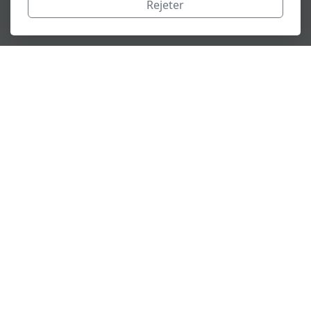
Rejeter
& PLUS À VENIR...
QUE FAISONS-NOUS ?
PROTECTION DES DONNÉES
Audits ; DPO externalisé ;
Sensibilisations et formations ;
Simulations de contrôle CNIL ;
Coaching...